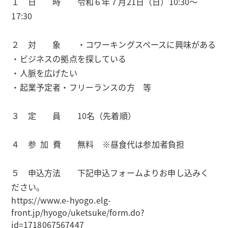
１ 日 時 令和６年７月21日（日）10:30～
17:30
２ 対 象 ・コワーキングスペースに興味がある
・ビジネスの拠点を探している
・人脈を広げたい
・起業予定者・フリーランスの方 等
３ 定 員 10名（先着順）
４ 参 加 費 無料 ※昼食代は参加者負担
５ 申込方法 下記申込フォームよりお申し込みく
ださい。
https://www.e-hyogo.elg-
front.jp/hyogo/uketsuke/form.do?
id=1718067567447